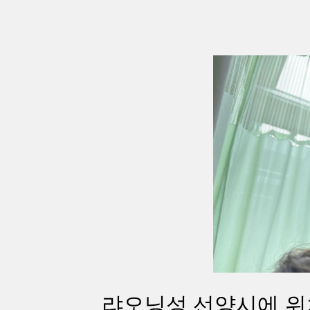
랴오닝성 선양시에 