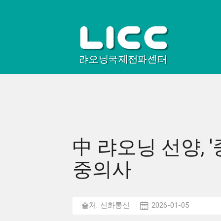
中 랴오닝 선양, 
중의사
출처:
신화통신
2026-01-05