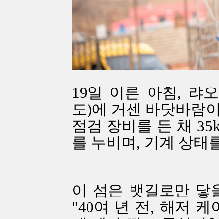
19일 이른 아침, 
도)에 거센 바닷바람이
점검 장비를 든 채 3
를 누비며, 기계 상태
이 섬은 뱃길로만 닿
"40여 년 전, 해저 