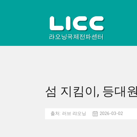
섬 지킴이, 등대
출처:
러브 랴오닝
2026-03-02