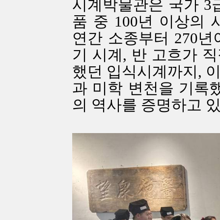
시계박물관은 국가 3급
품 중 100년 이상의 
연간 소종부터 270년
기 시계, 반 고흐가 
했던 입식시계까지, 이
과 미학 변천을 기록했
의 역사를 증명하고 있