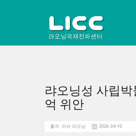
랴오닝성 사립박물
억 위안
출처:
러브 랴오닝
2026-04-10