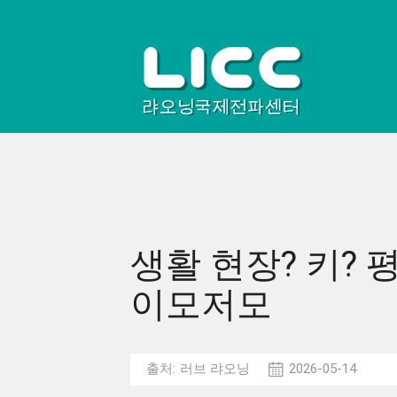
생활 현장? 키? 평
이모저모
출처:
러브 랴오닝
2026-05-14