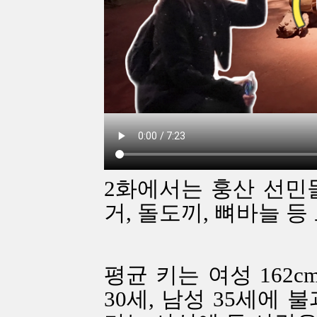
2화에서는 훙산 선민
거, 돌도끼, 뼈바늘 
평균 키는 여성 162c
30세, 남성 35세에 