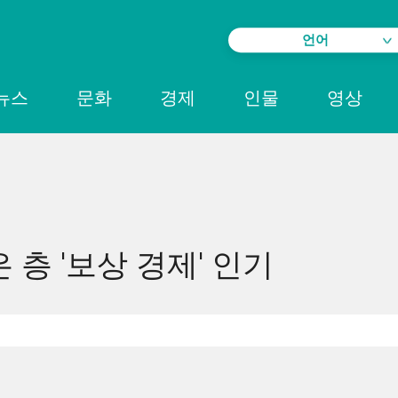
언어
뉴스
문화
경제
인물
영상
은 층 '보상 경제' 인기