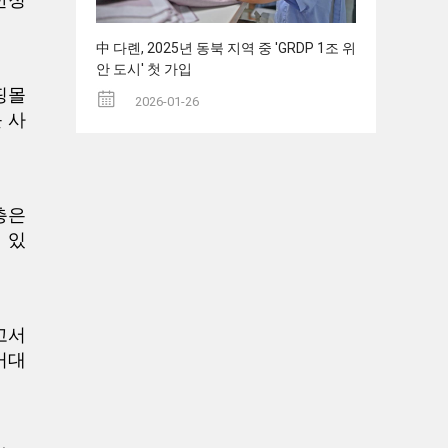
한정
中 다롄, 2025년 동북 지역 중 'GRDP 1조 위
안 도시' 첫 가입
핑몰
2026-01-26
 사
층은
 있
고서
 거대