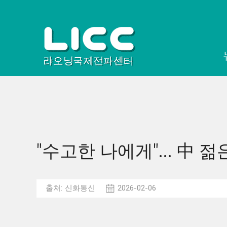
"수고한 나에게"... 中 젊
출처:
신화통신
2026-02-06