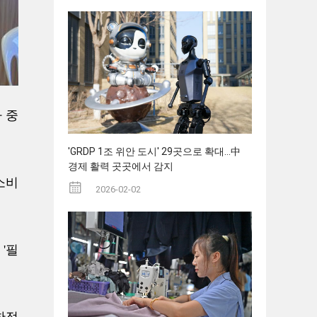
 중
'GRDP 1조 위안 도시' 29곳으로 확대...中
경제 활력 곳곳에서 감지
소비
2026-02-02
'필