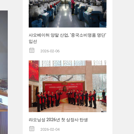
샤오베이허 양말 산업, '중국소비명품 명단'
입선
2026-02-06
랴오닝성 2026년 첫 상장사 탄생
2026-02-04