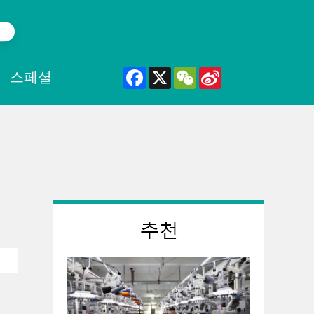
Facebook
X
WeChat
Sina
스페셜
Weibo