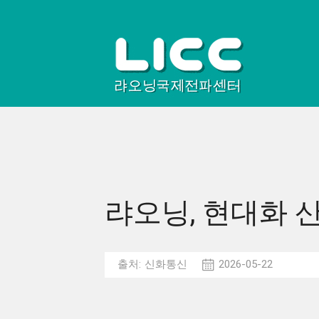
랴오닝, 현대화 
출처:
신화통신
2026-05-22