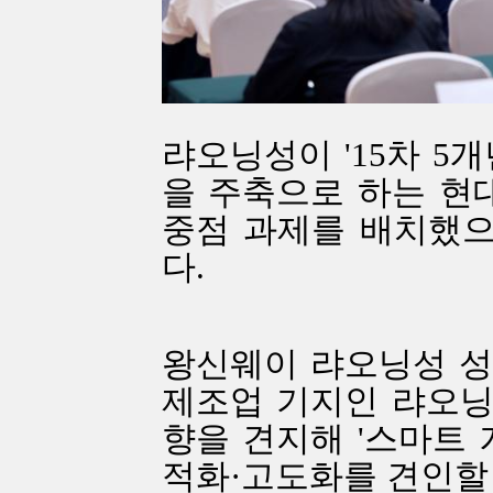
랴오닝성이 '15차 5개년
을 주축으로 하는 현대
중점 과제를 배치했으
다.
왕신웨이 랴오닝성 성
제조업 기지인 랴오닝
향을 견지해 '스마트 
적화·고도화를 견인할