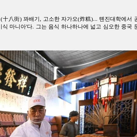
十八街) 꽈배기, 고소한 자가오(炸糕)... 톈진대학에서 
미식 마니아'다. 그는 음식 하나하나에 넓고 심오한 중국 