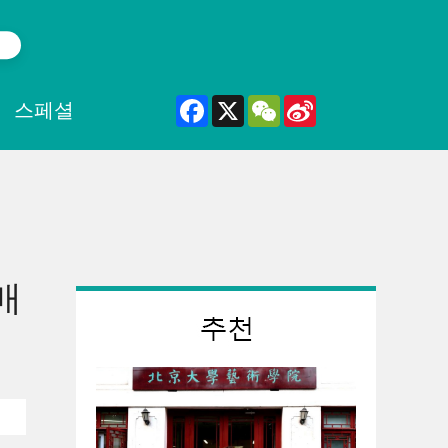
Facebook
X
WeChat
Sina
스페셜
Weibo
매