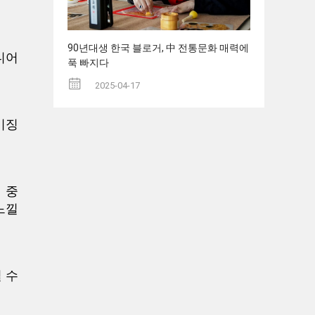
90년대생 한국 블로거, 中 전통문화 매력에
디어
푹 빠지다
2025-04-17
이징
 중
느낄
 수