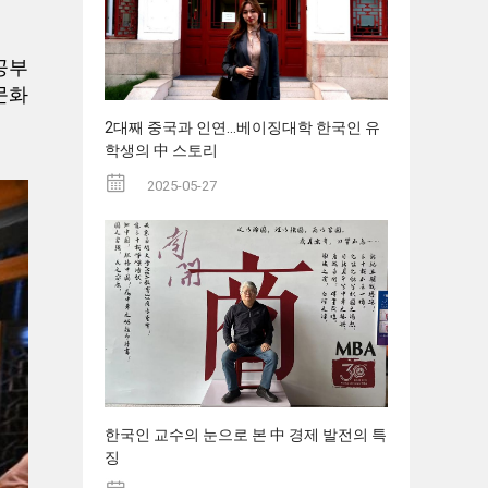
공부
문화
2대째 중국과 인연...베이징대학 한국인 유
학생의 中 스토리
2025-05-27
한국인 교수의 눈으로 본 中 경제 발전의 특
징