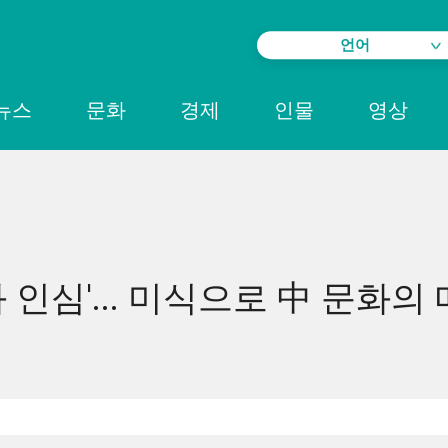
언어
뉴스
문화
경제
인물
영상
인심'... 미식으로 中 문화의 