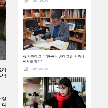
2025-05-19
韓 건축학 교수 "한∙중 빈번한 교류, 건축사
에서도 확인"
2025-04-30
요리
부밥
어릴
하다