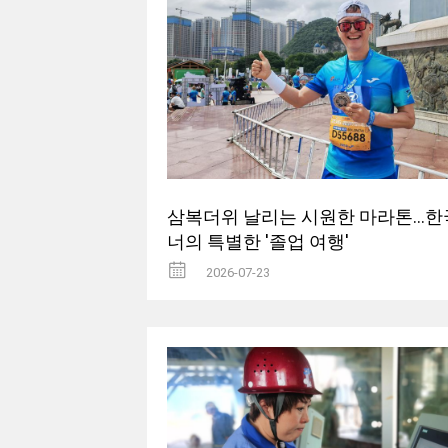
삼복더위 날리는 시원한 마라톤...한
너의 특별한 '졸업 여행'
2026-07-23