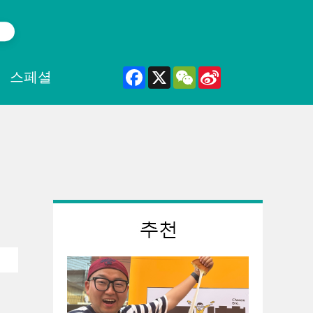
Facebook
X
WeChat
Sina
스페셜
Weibo