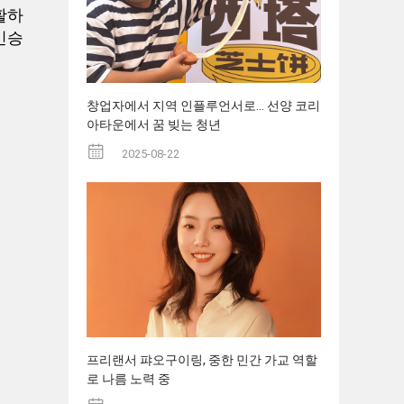
활하
민승
창업자에서 지역 인플루언서로... 선양 코리
아타운에서 꿈 빚는 청년
2025-08-22
프리랜서 퍄오구이링, 중한 민간 가교 역할
로 나름 노력 중