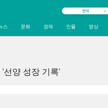
언어
뉴스
문화
경제
인물
영상
'선양 성장 기록'