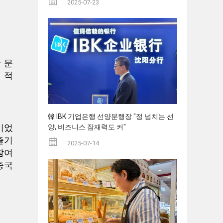
2025-07-23
 문
 적
韓 IBK 기업은행 선양분행장 "정 넘치는 선
양, 비즈니스 잠재력도 커"
이었
즐기
2025-07-14
참여
중국