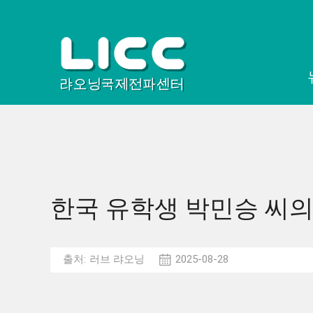
한국 유학생 박민승 씨의 
출처:
러브 랴오닝
2025-08-28