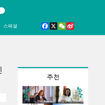
Facebook
X
WeChat
Sina
스페셜
Weibo
인