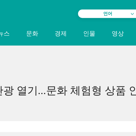
언어
뉴스
문화
경제
인물
영상
광 열기...문화 체험형 상품 