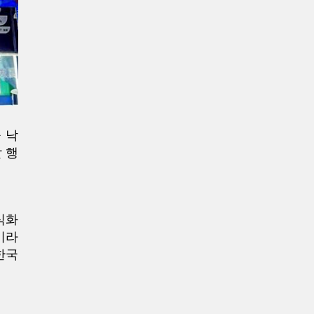
 낙
 행
식화
이라
한국