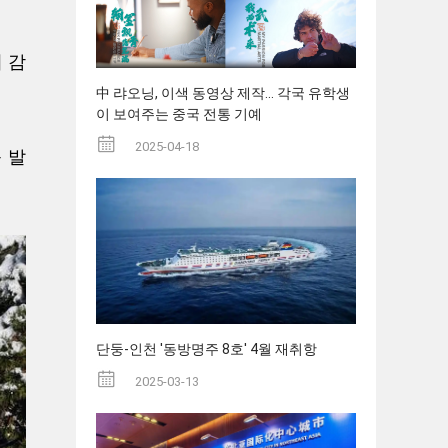
 감
中 랴오닝, 이색 동영상 제작... 각국 유학생
이 보여주는 중국 전통 기예
2025-04-18
 발
단둥-인천 '동방명주 8호' 4월 재취항
2025-03-13