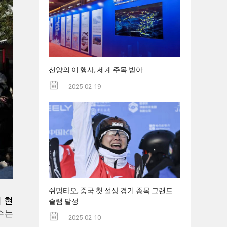
선양의 이 행사, 세계 주목 받아
2025-02-19
쉬멍타오, 중국 첫 설상 경기 종목 그랜드
 현
슬램 달성
수는
2025-02-10